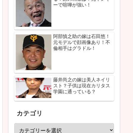
ーで喧嘩が強い！
阿部慎之助の嫁は石田悠！
元モデルで顔画像あり！不
倫相手はグラドル！
藤井尚之の嫁は美人ネイリ
スト？子供は現在カリタス
学園に通っている？
カテゴリ