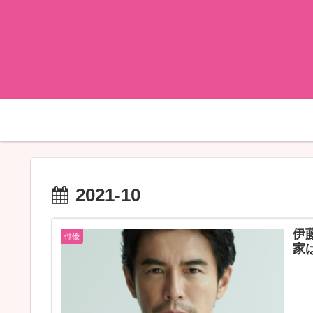
2021-10
伊
俳優
家
この