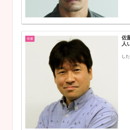
佐
俳優
人
この
した