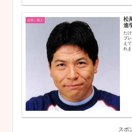
松
お笑い芸人
進
たけ
ブレ
えて
れま
スポ