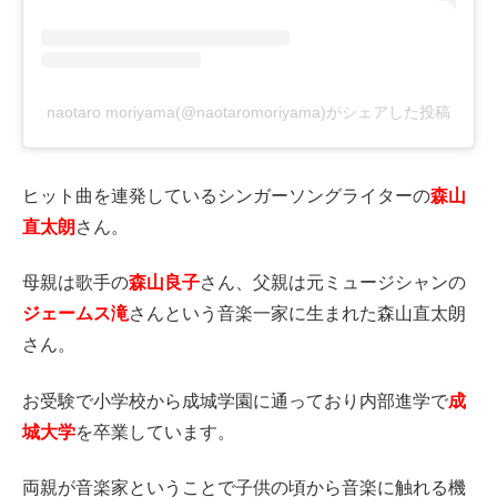
naotaro moriyama(@naotaromoriyama)がシェアした投稿
ヒット曲を連発しているシンガーソングライターの
森山
直太朗
さん。
母親は歌手の
森山良子
さん、父親は元ミュージシャンの
ジェームス滝
さんという音楽一家に生まれた森山直太朗
さん。
お受験で小学校から成城学園に通っており内部進学で
成
城大学
を卒業しています。
両親が音楽家ということで子供の頃から音楽に触れる機