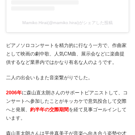
Mamiko.Hirai(@mamiko.hirai)がシェアした投稿
ピアノソロコンサートを精力的に行なう一方で、作曲家
として映画の劇中歌、人気CM曲、展示会などに楽曲提
供するなど業界内ではかなり有名な人のようです。
二人の出会いもまた音楽繋がりでした。
2006年
に森山直太朗さんのサポートピアニストして、コ
ンサートへ参加したことがキッカケで意気投合して交際
へと発展、
約半年の交際期間
を経て見事ゴールインして
います。
森山直太朗さんは平井真美子が音楽へ向き合う姿勢や才