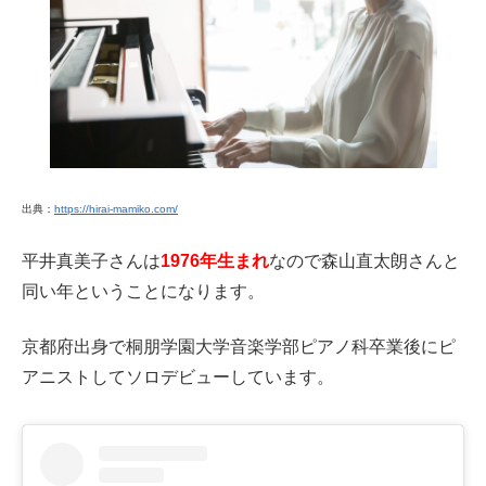
出典：
https://hirai-mamiko.com/
平井真美子さんは
1976年生まれ
なので森山直太朗さんと
同い年ということになります。
京都府出身で桐朋学園大学音楽学部ピアノ科卒業後にピ
アニストしてソロデビューしています。