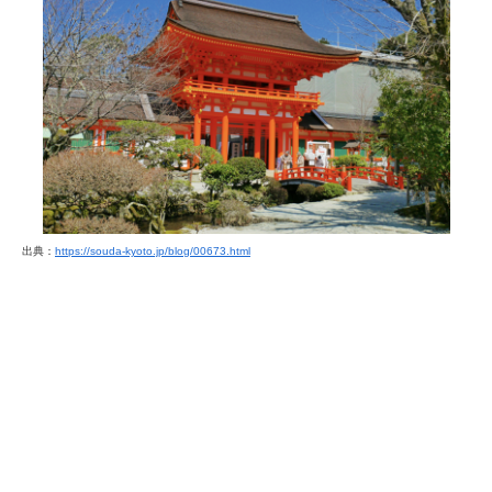
出典：
https://souda-kyoto.jp/blog/00673.html