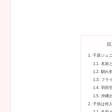
目
千原ジュ
名前
馴れ
フラ
羽田
沖縄
子供は何
名前