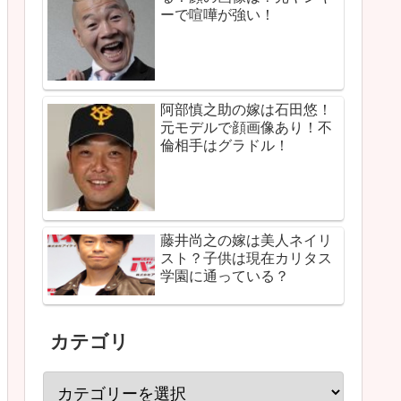
ーで喧嘩が強い！
阿部慎之助の嫁は石田悠！
元モデルで顔画像あり！不
倫相手はグラドル！
藤井尚之の嫁は美人ネイリ
スト？子供は現在カリタス
学園に通っている？
カテゴリ