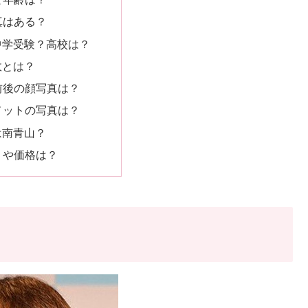
真はある？
中学受験？高校は？
故とは？
前後の顔写真は？
メットの写真は？
は南青山？
りや価格は？
？