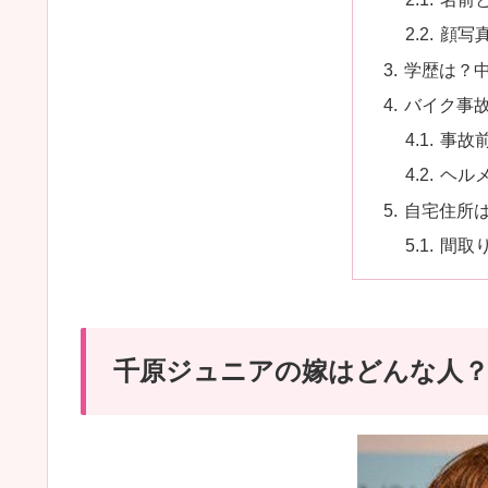
顔写
学歴は？
バイク事
事故
ヘル
自宅住所
間取
千原ジュニアの嫁はどんな人