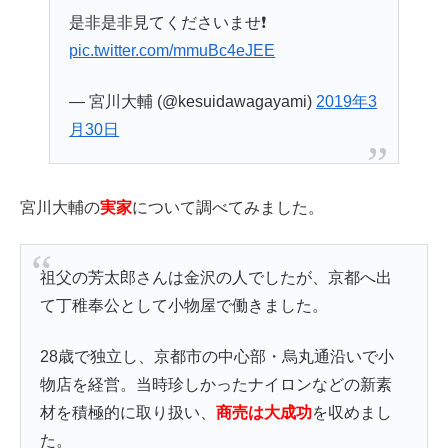
是非是非見てくださいませ❗️
pic.twitter.com/mmuBc4eJEE
— 宮川大輔 (@kesuidawagayami)
2019年3
月30日
宮川大輔の
実家
について調べてみました。
祖父の芳太郎さんは金沢の人でしたが、京都へ出
て丁稚奉公として小物屋で働きました。
28歳で独立し、京都市の中心部・烏丸通沿いで小
物店を経営。当時珍しかったナイロンなどの新素
材を積極的に取り扱い、
商売は大成功
を収めまし
た。