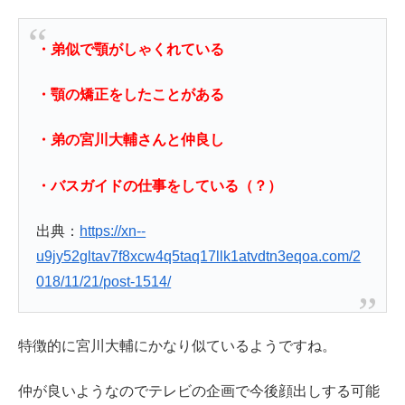
・弟似で顎がしゃくれている
・顎の矯正をしたことがある
・弟の宮川大輔さんと仲良し
・バスガイドの仕事をしている（？）
出典：
https://xn--
u9jy52gltav7f8xcw4q5taq17llk1atvdtn3eqoa.com/2
018/11/21/post-1514/
特徴的に宮川大輔にかなり似ているようですね。
仲が良いようなのでテレビの企画で今後顔出しする可能