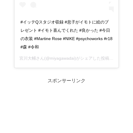
#イッテQスタジオ収録 #息子がイモトに絵のプ
レゼント #イモト喜んでくれた #良かった #今日
の衣装 #Martine Rose #NIKE #psychoworks #r18
#森 #令和
宮川大輔さん(@miyagawadai)がシェアした投稿 –
2019年 
スポンサーリンク