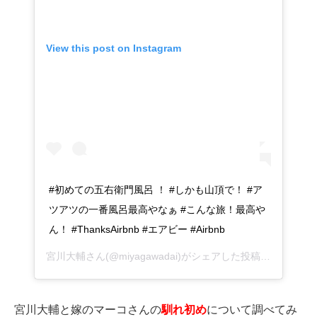
View this post on Instagram
#初めての五右衛門風呂 ！ #しかも山頂で！ #ア
ツアツの一番風呂最高やなぁ #こんな旅！最高や
ん！ #ThanksAirbnb #エアビー #Airbnb
宮川大輔さん(@miyagawadai)がシェアした投稿 –
2019年 
宮川大輔と嫁のマーコさんの
馴れ初め
について調べてみ