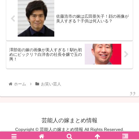
佐藤浩市の嫁は広田亜矢子！顔の画像が
美人すぎる？子供は何人いる？
澤部佑の嫁の画像が美人すぎる！馴れ初
めにビックリ？白洋舎の社長令嬢で玉の
輿！
ホーム
お笑い芸人
芸能人の嫁まとめ情報
Copyright © 芸能人の嫁まとめ情報 All Rights Reserved.