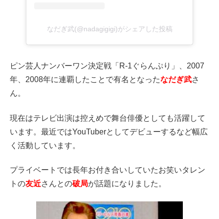
なだぎ武(@nadagigigi)がシェアした投稿
ピン芸人ナンバーワン決定戦「R-1ぐらんぷり」、2007
年、2008年に連覇したことで有名となった
なだぎ武
さ
ん。
現在はテレビ出演は控えめで舞台俳優としても活躍して
います。最近ではYouTuberとしてデビューするなど幅広
く活動しています。
プライベートでは長年お付き合いしていたお笑いタレン
トの
友近
さんとの
破局
が話題になりました。