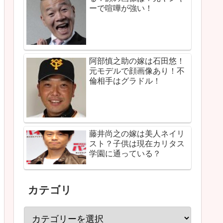
ーで喧嘩が強い！
阿部慎之助の嫁は石田悠！
元モデルで顔画像あり！不
倫相手はグラドル！
藤井尚之の嫁は美人ネイリ
スト？子供は現在カリタス
学園に通っている？
カテゴリ