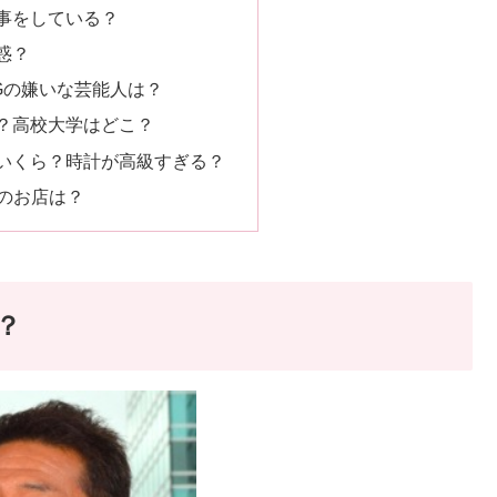
事をしている？
惑？
Gの嫌いな芸能人は？
？高校大学はどこ？
いくら？時計が高級すぎる？
のお店は？
？