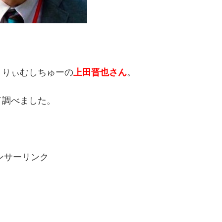
くりぃむしちゅーの
上田晋也さん
。
て調べました。
ンサーリンク