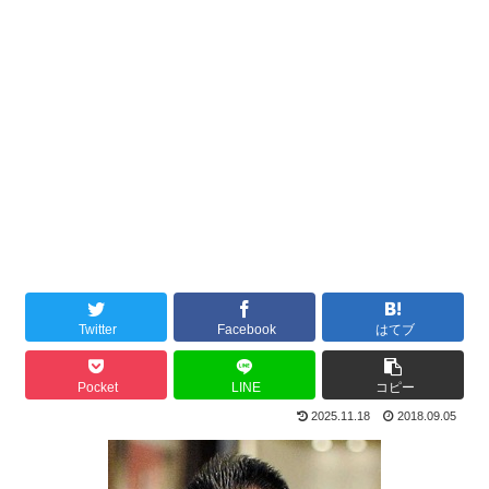
Twitter
Facebook
はてブ
Pocket
LINE
コピー
2025.11.18
2018.09.05