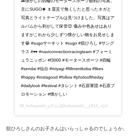
🚗懐かしの四輪のモータースポーツ観戦の写真。
主にSUGO🍀 🌷震災で無くしたと思ったネガと
写真とライトテーブルは見つけました。写真はア
ルバムから剥がして保管😊 傷みや色あせはあり
ますがこれから少しずつ懐かしい物をお見せしま
す😁 #sugoサーキット #sugo #舘ひろし #サング
ラス #🕶 #naviconnectionracingteam #フォーミ
ュラニッポン #f3000 #モータースポーツ #四輪
#sendai #仙台 #miyagi #fillmentkoba #likes
#happy #instagood #follow #photooftheday
#dailylook #festival #タレント #石原軍団 #石原プ
ロモーション #懐かしい
fill_kobayashi_yさん(@kobayashi__y814_s)がシェアした投稿 –
舘ひろしさんのお子さんはいらっしゃるのでしょうか。