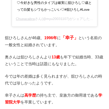
♡今好きな男性のタイプは確実に舘ひろし♡歳と
って白髪もシワもかっこいい♡#舘ひろし#Love
Chupacabra
さん(@myu20031107)がシェアした投稿 –
201
「幸子」
舘ひろしさんが46歳、
1996年
に
という名前の
一般女性と結婚されています。
奥さんは舘ひろしさんより
13歳
も年下で結婚当時、33歳
ということで当時は話題にもなりました。
今では年の差婚は多く見られますが、舘ひろしさんの時
代では珍しかったようです。
幸子さんは
高学歴
の持ち主で、皇族方の御用達である
学
習院大学
を卒業しています。