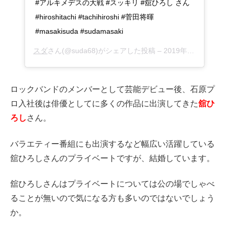
#アルキメデスの大戦 #スッキリ #舘ひろし さん
#hiroshitachi #tachihiroshi #菅田将暉
#masakisuda #sudamasaki
スダ
さん(@suda68)がシェアした投稿 –
2019年 7月月2日午前8時12分PDT
ロックバンドのメンバーとして芸能デビュー後、石原プ
ロ入社後は俳優としてに多くの作品に出演してきた
舘ひ
ろし
さん。
バラエティー番組にも出演するなど幅広い活躍している
舘ひろしさんのプライベートですが、結婚しています。
舘ひろしさんはプライベートについては公の場でしゃべ
ることが無いので気になる方も多いのではないでしょう
か。