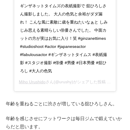
ギンザネットタイムズの表紙撮影で 舘ひろしさ
ん撮影しました。 大人の色気と余裕がダダ漏
れ！ こんな風に素敵に歳を重ねたいなぁと しみ
じみ思える素晴らしい俳優さんでした。 中面カ
ットの方が実はお気に入り！笑 #ginzanettimes
#studioshoot #actor #japaneseactor
#fabulousactor #ギンザネットタイムス #表紙撮
影 #スタジオ撮影 #俳優 #男優 #日本男優 #舘ひ
ろし #大人の色気
Miho Urushido
さん(@urushy)がシェアした投稿 –
2019年 
年齢を重ねるごとに渋さが増している舘ひろしさん。
年齢を感じさせにフットワークは毎日ジムで鍛えていか
らだと思います。