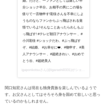
婚。だけど、一ファンとしては嬉しい半
分ショック半分。お相手の男にこの場を
借りて一言物申す!彩佳さんを不幸にしよ
うものならファンからぶっ飛ばされる覚
悟でいろよ!そんなことあったらわしもぶ
っ飛ばす! #テレビ朝日アナウンサー 、#
小川彩佳 #ショックだわ、#ぶっ飛ばす
ぞ、#結婚、 #お幸せに❤️、#物申す、#美
人アナウンサー 、#超絶きれい、#おめで
とう㊗️、#超絶美人
igaponkotsuさん(@igarashi0331)がシェアした投稿 –
2
関口知宏さんは現在も独身貴族を楽しんでいるようで
す。お父さんとしてはそろそろ身を固めて欲しいと思っ
ているのかもしれません。