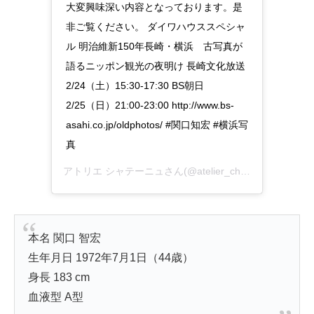
大変興味深い内容となっております。是
非ご覧ください。 ダイワハウススペシャ
ル 明治維新150年長崎・横浜 古写真が
語るニッポン観光の夜明け 長崎文化放送
2/24（土）15:30-17:30 BS朝日
2/25（日）21:00-23:00 http://www.bs-
asahi.co.jp/oldphotos/ #関口知宏 #横浜写
真
アトリエ シャテーニュさん(@atelier_chataigne)がシェアした投稿 –
本名 関口 智宏
生年月日 1972年7月1日（44歳）
身長 183 cm
血液型 A型