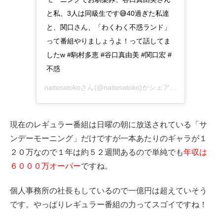
と私、3人は同級生です😅40過ぎた私達
と、関口さん、「わくわく不惑ランド」
って番組やりましょうよ！って話してま
したw #駒村多恵 #谷口真由美 #関口宏 #
不惑
naitosatokoさん(@naitosatoko)がシェアした投稿 –
201
現在のレギュラー番組は日曜の朝に放送されている「サ
ンデーモーニング」だけですが一本あたりのギャラが１
２０万なので１年は約５２週間あるので単純でも
年収は
６０００万オーバー
ですね。
個人事務所の社長もしているので一億円は超えていそう
です。やっぱりレギュラー番組の力ってスゴイですね！