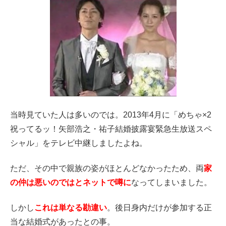
当時見ていた人は多いのでは。2013年4月に「めちゃ×2
祝ってるッ！矢部浩之・祐子結婚披露宴緊急生放送スペ
シャル」をテレビ中継しましたよね。
ただ、その中で親族の姿がほとんどなかったため、両
家
の仲は悪いのではとネットで噂に
なってしまいました。
しかし
これは単なる勘違い
。後日身内だけが参加する正
当な結婚式があったとの事。